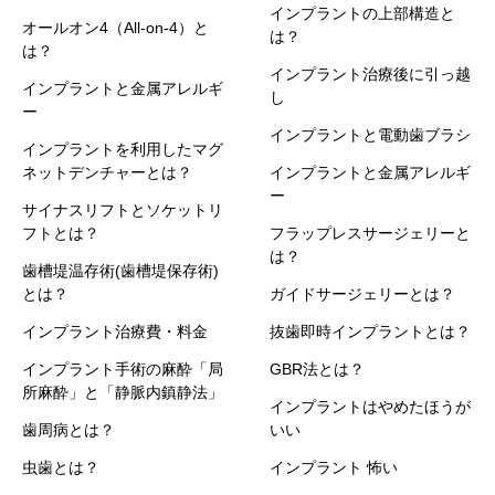
インプラントの上部構造と
オールオン4（All-on-4）と
は？
は？
インプラント治療後に引っ越
インプラントと金属アレルギ
し
ー
インプラントと電動歯ブラシ
インプラントを利用したマグ
ネットデンチャーとは？
インプラントと金属アレルギ
ー
サイナスリフトとソケットリ
フトとは？
フラップレスサージェリーと
は？
歯槽堤温存術(歯槽堤保存術)
とは？
ガイドサージェリーとは？
インプラント治療費・料金
抜歯即時インプラントとは？
インプラント手術の麻酔「局
GBR法とは？
所麻酔」と「静脈内鎮静法」
インプラントはやめたほうが
歯周病とは？
いい
虫歯とは？
インプラント 怖い